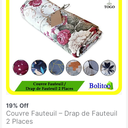
était :
est :
Fauteuil
17.900 CFA.
14.500 CFA.
-
Drap
de
Fauteuil
2
Places
19% Off
Couvre Fauteuil – Drap de Fauteuil
2 Places