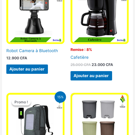
était :
est :
25.000 CFA.
23.000 CFA
Remise : 8%
Robot Camera à Bluetooth
Cafetière
12.900
CFA
25.000
CFA
23.000
CFA
Ajouter au panier
Ajouter au panier
Le
Le
15%
prix
prix
Promo !
Promo !
initial
actuel
était :
est :
29.500 CFA.
25.000 CFA.