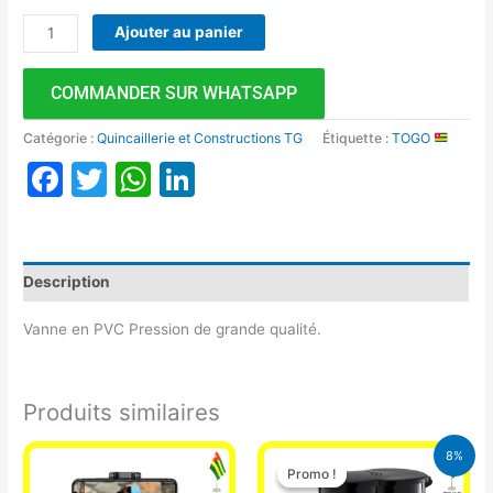
Ajouter au panier
COMMANDER SUR WHATSAPP
Catégorie :
Quincaillerie et Constructions TG
Étiquette :
TOGO
Facebook
Twitter
WhatsApp
LinkedIn
Description
Vanne en PVC Pression de grande qualité.
Produits similaires
Le
Le
8%
prix
prix
Promo !
Promo !
initial
actuel