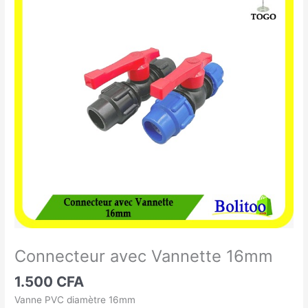
avec
Vannette
16mm
Connecteur avec Vannette 16mm
1.500
CFA
Vanne PVC diamètre 16mm