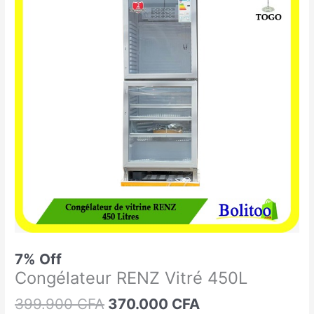
était :
est :
RENZ
399.900 CFA.
370.000 CFA.
Vitré
450L
7% Off
Congélateur RENZ Vitré 450L
399.900
CFA
370.000
CFA