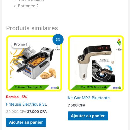
Battants: 2
Produits similaires
Le
Le
5%
prix
prix
Promo !
Promo !
initial
actuel
était :
est :
39.000 CFA.
37.000 CFA.
Remise : 5%
Kit Car MP3 Bluetooth
Friteuse Électrique 3L
7.500
CFA
39.000
CFA
37.000
CFA
Ajouter au panier
Ajouter au panier