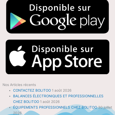
Nos Articles récents
CONTACTEZ BOLITOO
1 août 2026
BALANCES ÉLECTRONIQUES ET PROFESSIONNELLES
CHEZ BOLITOO
1 août 2026
ÉQUIPEMENTS PROFESSIONNELS CHEZ BOLITOO
30 juillet
2026