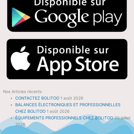
Nos Articles récents
CONTACTEZ BOLITOO
1 août 2026
BALANCES ÉLECTRONIQUES ET PROFESSIONNELLES
CHEZ BOLITOO
1 août 2026
ÉQUIPEMENTS PROFESSIONNELS CHEZ BOLITOO
30 juillet
2026