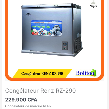
Renz
RZ-
290
Congélateur Renz RZ-290
229.900
CFA
Congélateur de marque RENZ.