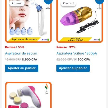
prix
prix
prix
prix
Promo !
Promo !
Promo !
Promo !
initial
actuel
initial
actuel
était :
est :
était :
est :
19.900 CFA.
8.900 CFA.
22.000 CFA.
14.900 CFA.
Remise : 55%
Remise : 32%
Aspirateur de sebum
Aspirateur Voiture 1800pA
19.900
CFA
8.900
CFA
22.000
CFA
14.900
CFA
Ajouter au panier
Ajouter au panier