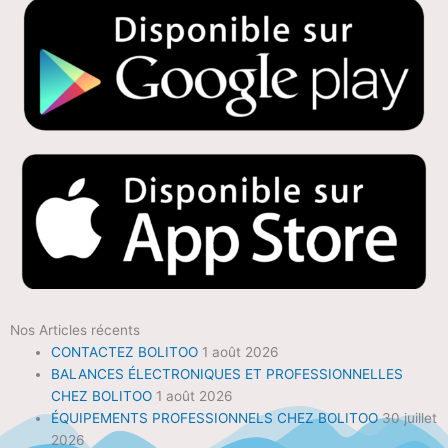
Nos Articles récents
CONTACTEZ BOLITOO
1 août 2026
BALANCES ÉLECTRONIQUES ET PROFESSIONNELLES
CHEZ BOLITOO
1 août 2026
ÉQUIPEMENTS PROFESSIONNELS CHEZ BOLITOO
30 juillet
2026