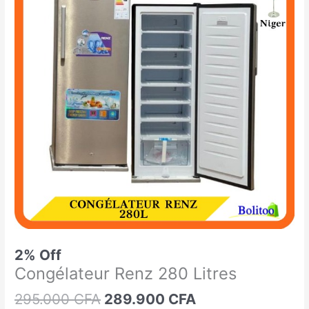
était :
est :
Renz
295.000 CFA.
289.900 CFA.
280
Litres
2% Off
Congélateur Renz 280 Litres
295.000
CFA
289.900
CFA