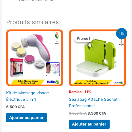
Produits similaires
Le
Le
11%
prix
prix
Promo !
Promo !
initial
actuel
était :
est :
9.500 CFA.
8.500 CFA.
Remise : 11%
Kit de Massage visage
Électrique 5 in 1
Sealabag Attache Sachet
Professionnel
6.500
CFA
9.500
CFA
8.500
CFA
Ajouter au panier
Ajouter au panier