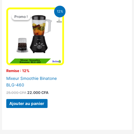
Le
Le
12%
prix
prix
Promo !
Promo !
initial
actuel
était :
est :
25.000 CFA.
22.000 CFA.
Remise : 12%
Mixeur Smoothie Binatone
BLG-460
25.000
CFA
22.000
CFA
Ajouter au panier