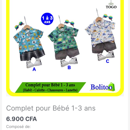
pour
Bébé
1-
3
ans
Complet pour Bébé 1-3 ans
6.900
CFA
Composé de: