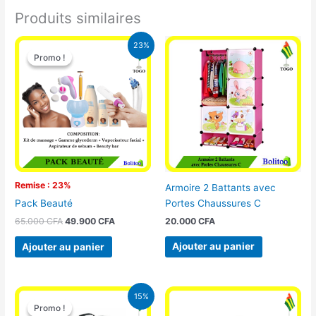
Produits similaires
Le
Le
23%
prix
prix
Promo !
Promo !
initial
actuel
était :
est :
65.000 CFA.
49.900 CFA.
Remise : 23%
Armoire 2 Battants avec
Portes Chaussures C
Pack Beauté
20.000
CFA
65.000
CFA
49.900
CFA
Ajouter au panier
Ajouter au panier
Le
Le
15%
prix
prix
Promo !
Promo !
initial
actuel