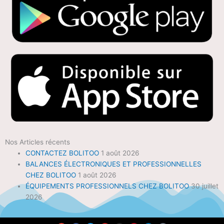
Nos Articles récents
CONTACTEZ BOLITOO
1 août 2026
BALANCES ÉLECTRONIQUES ET PROFESSIONNELLES
CHEZ BOLITOO
1 août 2026
ÉQUIPEMENTS PROFESSIONNELS CHEZ BOLITOO
30 juillet
2026