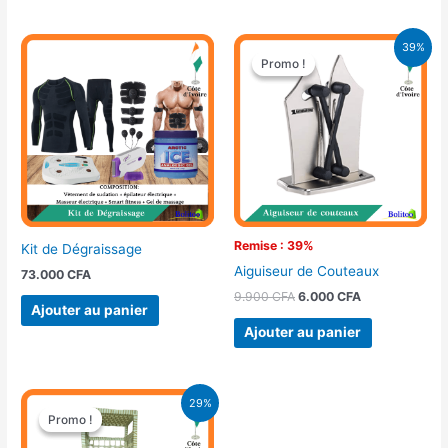
Le
Le
39%
prix
prix
Promo !
Promo !
initial
actuel
était :
est :
9.900 CFA.
6.000 CFA.
Remise : 39%
Kit de Dégraissage
Aiguiseur de Couteaux
73.000
CFA
9.900
CFA
6.000
CFA
Ajouter au panier
Ajouter au panier
Le
Le
29%
prix
prix
Promo !
Promo !
initial
actuel
était :
est :