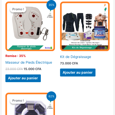
Le
Le
35%
prix
prix
Promo !
Promo !
initial
actuel
était :
est :
23.000 CFA.
15.000 CFA.
Remise : 35%
Kit de Dégraissage
Masseur de Pieds Électrique
73.000
CFA
23.000
CFA
15.000
CFA
Ajouter au panier
Ajouter au panier
Le
Le
62%
prix
prix
Promo !
Promo !
initial
actuel
était :
est :
13.000 CFA.
5.000 CFA.