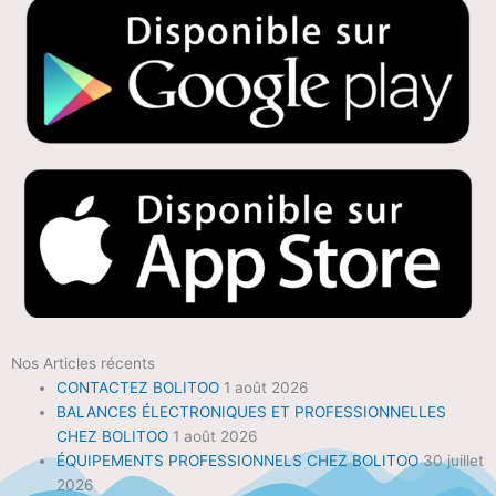
Nos Articles récents
CONTACTEZ BOLITOO
1 août 2026
BALANCES ÉLECTRONIQUES ET PROFESSIONNELLES
CHEZ BOLITOO
1 août 2026
ÉQUIPEMENTS PROFESSIONNELS CHEZ BOLITOO
30 juillet
2026