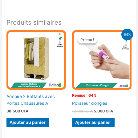
Produits similaires
Le
Le
64%
prix
prix
Promo !
Promo !
initial
actuel
était :
est :
13.900 CFA.
5.000 CFA.
Remise : 64%
Armoire 2 Battants avec
Portes Chaussures A
Polisseur d’ongles
38.500
CFA
13.900
CFA
5.000
CFA
Ajouter au panier
Ajouter au panier