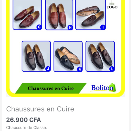
en
Cuire
Chaussures en Cuire
26.900
CFA
Chaussure de Classe.