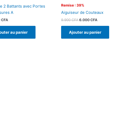
Remise : 39%
e 2 Battants avec Portes
Aiguiseur de Couteaux
sures A
9.900
CFA
6.000
CFA
0
CFA
Ajouter au panier
outer au panier