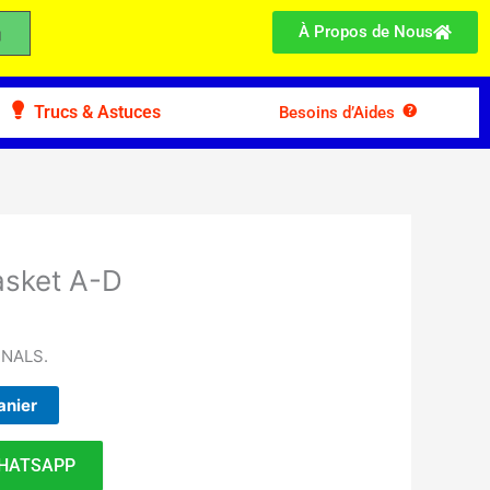
À Propos de Nous
Trucs & Astuces
Besoins d’Aides
asket A-D
INALS.
anier
HATSAPP