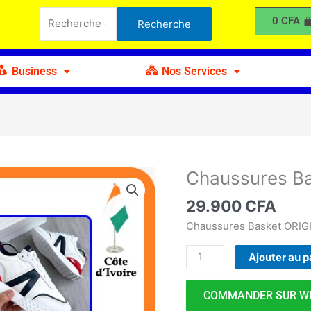
Basket
Recherche
0
CFA
Recherche
A-
pour :
D
Business
Nos Services
Chaussures B
quantité
de
29.900
CFA
Chaussures
Basket
Chaussures Basket ORIG
A-
Ajouter au p
D
COMMANDER SUR W