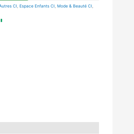
Autres CI
,
Espace Enfants CI
,
Mode & Beauté CI
,
k
r
tsApp
inkedIn