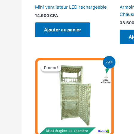
Mini ventilateur LED rechargeable
Armoir
Chaus
14.900
CFA
38.50
Ajouter au panier
Aj
Le
Le
29%
prix
prix
Promo !
Promo !
initial
actuel
était :
est :
21.900 CFA.
15.500 CFA.