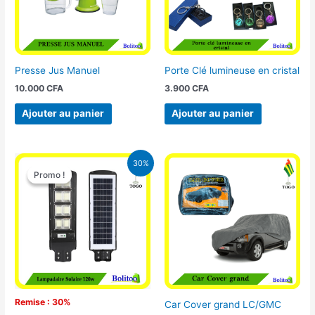
Presse Jus Manuel
Porte Clé lumineuse en cristal
10.000
CFA
3.900
CFA
Ajouter au panier
Ajouter au panier
Le
Le
30%
prix
prix
Promo !
Promo !
initial
actuel
était :
est :
50.000 CFA.
35.000 CFA.
Remise : 30%
Car Cover grand LC/GMC