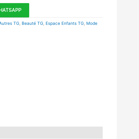
HATSAPP
Autres TG
,
Beauté TG
,
Espace Enfants TG
,
Mode
k
r
tsApp
inkedIn