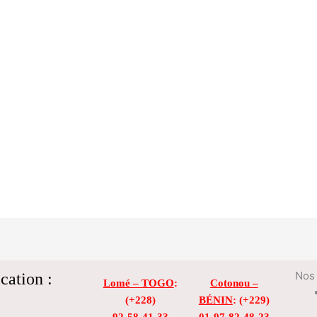
cation :
Nos 
Lomé – TOGO
:
Cotonou –
(+228)
BÉNIN
: (+229)