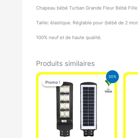
Chapeau bébé Turban Grande Fleur Bébé Fille
Taille: élastique. Réglable pour (bébé de 2 moi
100% neuf et de haute qualité.
Produits similaires
Le
Le
30%
prix
prix
Promo !
Promo !
initial
actuel
était :
est :
50.000 CFA.
35.000 CFA.