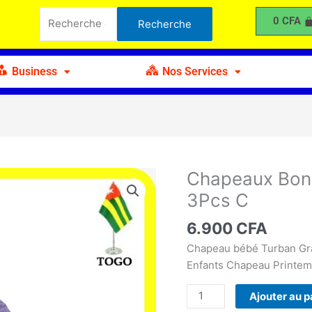
Bonnets
Recherche
0
CFA
Recherche
Bébé
pour :
trois
Fleurs
Business
Nos Services
3Pcs
C
Chapeaux Bonn
quantité
de
3Pcs C
Chapeaux
Bonnets
6.900
CFA
Bébé
Chapeau bébé Turban Gra
trois
Enfants Chapeau Printem
Fleurs
3Pcs
Ajouter au p
C