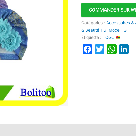
COMMANDER SUR W
Catégories :
Accessoires & 
& Beauté TG
,
Mode TG
Étiquette :
TOGO
Faceboo
Twitte
Wha
L