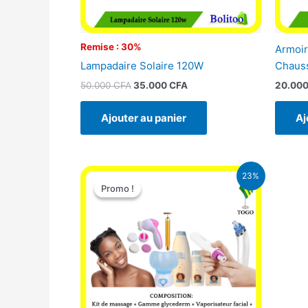
Remise : 30%
Armoir
Lampadaire Solaire 120W
Chaus
50.000
CFA
35.000
CFA
20.00
Ajouter au panier
Aj
Le
Le
23%
prix
prix
Promo !
Promo !
initial
actuel
était :
est :
65.000 CFA.
49.900 CFA.