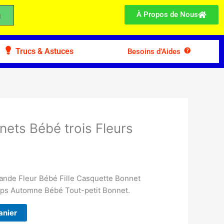
À Propos de Nous
Trucs & Astuces
Besoins d’Aides
ets Bébé trois Fleurs
nde Fleur Bébé Fille Casquette Bonnet
ps Automne Bébé Tout-petit Bonnet.
anier