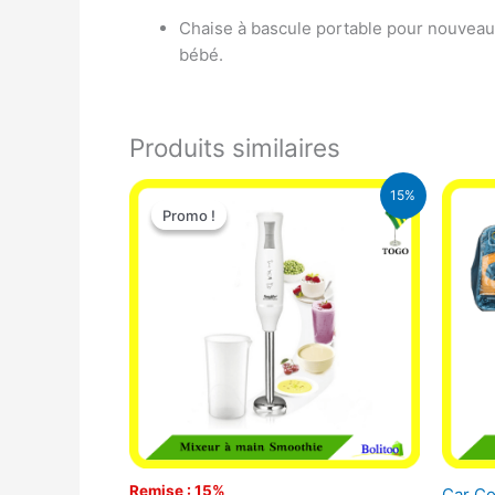
Chaise à bascule portable pour nouveau-n
bébé.
Produits similaires
Le
Le
15%
prix
prix
Promo !
Promo !
initial
actuel
était :
est :
12.900 CFA.
11.000 CFA.
Remise : 15%
Car C