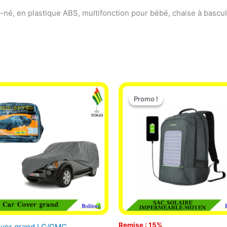
é, en plastique ABS, multifonction pour bébé, chaise à bascule 
Le
Le
prix
prix
Promo !
Promo !
initial
actuel
était :
est :
29.500 CFA.
25.000 
Remise : 15%
over grand LC/GMC