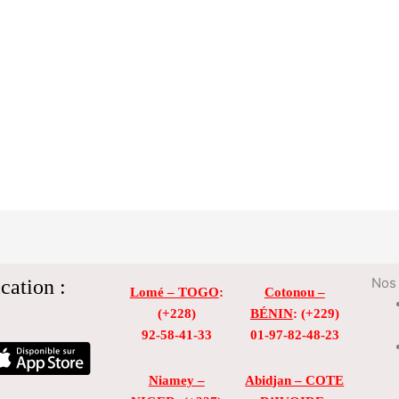
cation :
Nos 
Lomé – TOGO
:
Cotonou –
(+228)
BÉNIN
: (+229)
92-58-41-33
01-97-82-48-23
Niamey –
Abidjan – COTE