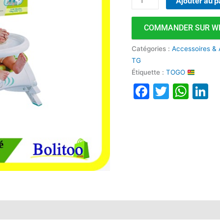
Ajouter au p
COMMANDER SUR W
Catégories :
Accessoires & 
TG
Étiquette :
TOGO
Faceboo
Twitte
Wha
L