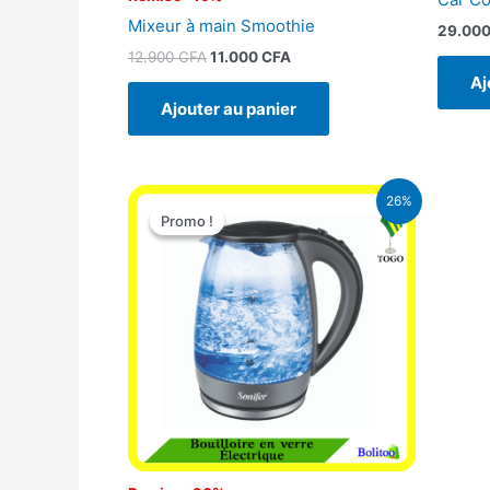
Mixeur à main Smoothie
29.00
12.900
CFA
11.000
CFA
Aj
Ajouter au panier
Le
Le
26%
prix
prix
Promo !
Promo !
initial
actuel
était :
est :
16.900 CFA.
12.500 CFA.