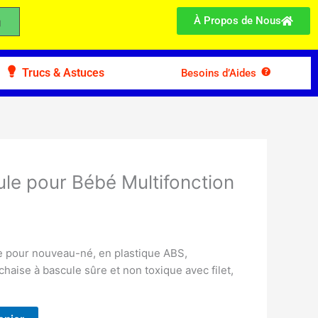
À Propos de Nous
Trucs & Astuces
Besoins d’Aides
le pour Bébé Multifonction
e pour nouveau-né, en plastique ABS,
chaise à bascule sûre et non toxique avec filet,