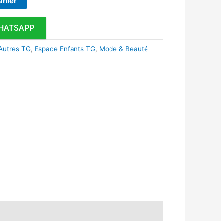
anier
HATSAPP
Autres TG
,
Espace Enfants TG
,
Mode & Beauté
k
r
tsApp
inkedIn