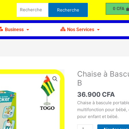
à
Recherche
0
CFA
Recherche
Bascule
pour :
pour
Bébé
Business
Nos Services
Multifonction
B
Chaise à Bascu
quantité
de
B
Chaise
à
36.900
CFA
Bascule
Chaise à bascule portabl
pour
multifonction pour bébé, 
Bébé
pour enfant et bébé.
Multifonction
B