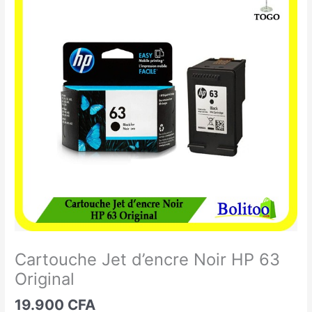
Jet
d'encre
Noir
HP
63
Original
Cartouche Jet d’encre Noir HP 63
Original
19.900
CFA