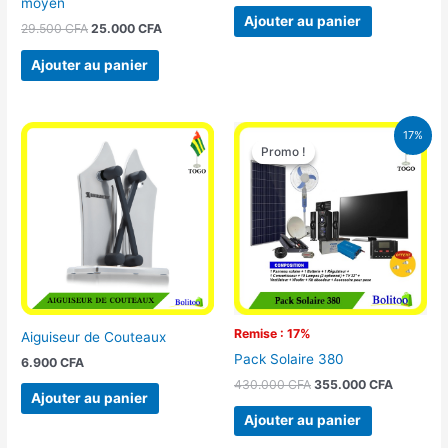
moyen
Ajouter au panier
29.500
CFA
25.000
CFA
Ajouter au panier
Le
Le
17%
prix
prix
Promo !
Promo !
initial
actuel
était :
est :
430.000 CFA.
355.000 
Remise : 17%
Aiguiseur de Couteaux
Pack Solaire 380
6.900
CFA
430.000
CFA
355.000
CFA
Ajouter au panier
Ajouter au panier