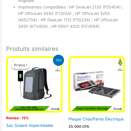
originale
Imprimantes compatibles : HP DeskJet 2130 (F5S40A) ;
HP OfficeJet 4650 (F1J03A) ; HP OfficeJet 5255
(M2U75A) ; HP DeskJet 1112 (F5S23A) ; HP OfficeJet
3830 (K7V40A) ; HP ENVY 4520 (F0V69A)
Produits similaires
Le
Le
15%
prix
prix
Promo !
Promo !
initial
actuel
était :
est :
29.500 CFA.
25.000 CFA.
Remise : 15%
Plaque Chauffante Électrique
Sac Solaire Imperméable
25.000
CFA