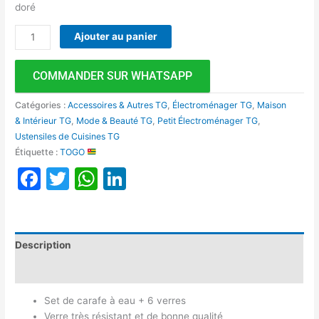
doré
Ajouter au panier
COMMANDER SUR WHATSAPP
Catégories :
Accessoires & Autres TG
,
Électroménager TG
,
Maison
& Intérieur TG
,
Mode & Beauté TG
,
Petit Électroménager TG
,
Ustensiles de Cuisines TG
Étiquette :
TOGO
Facebook
Twitter
WhatsApp
LinkedIn
Description
Avis (0)
Set de carafe à eau + 6 verres
Verre très résistant et de bonne qualité