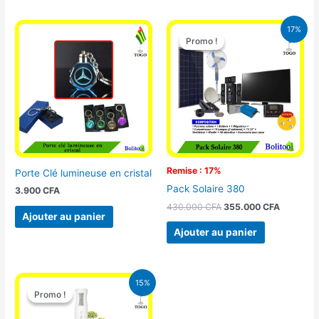
Le
Le
17%
prix
prix
Promo !
Promo !
initial
actuel
était :
est :
430.000 CFA.
355.000 
Remise : 17%
Porte Clé lumineuse en cristal
Pack Solaire 380
3.900
CFA
430.000
CFA
355.000
CFA
Ajouter au panier
Ajouter au panier
Le
Le
15%
prix
prix
Promo !
Promo !
initial
actuel
était :
est :