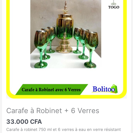
à
Robinet
+
6
Verres
Carafe à Robinet + 6 Verres
33.000
CFA
Carafe à robinet
750 ml
et 6 verres à eau en verre résistant