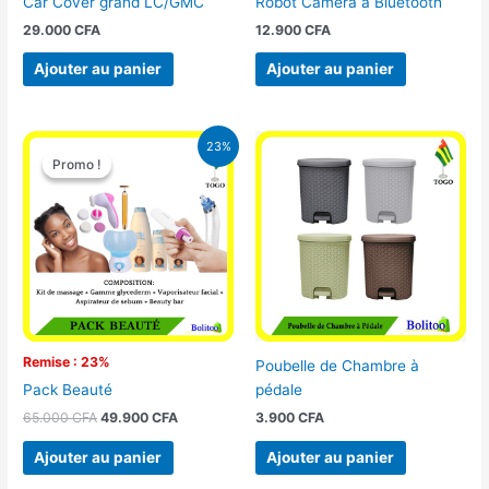
Car Cover grand LC/GMC
Robot Camera à Bluetooth
29.000
CFA
12.900
CFA
Ajouter au panier
Ajouter au panier
Le
Le
23%
prix
prix
Promo !
Promo !
initial
actuel
était :
est :
65.000 CFA.
49.900 CFA.
Remise : 23%
Poubelle de Chambre à
pédale
Pack Beauté
3.900
CFA
65.000
CFA
49.900
CFA
Ajouter au panier
Ajouter au panier