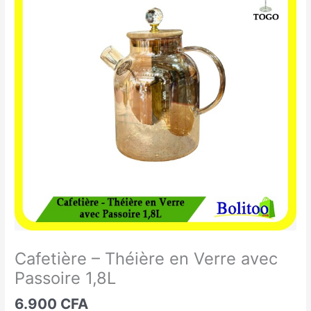
-
Théière
en
Verre
avec
Passoire
1,8L
Cafetière – Théière en Verre avec
Passoire 1,8L
6.900
CFA