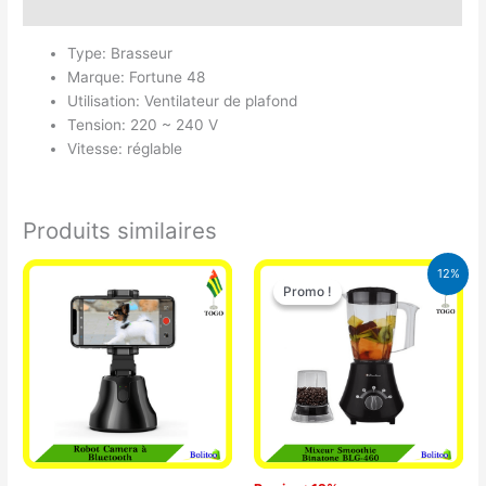
Avis (0)
Type: Brasseur
Marque: Fortune 48
Utilisation: Ventilateur de plafond
Tension: 220 ~ 240 V
Vitesse: réglable
Produits similaires
Le
Le
12%
prix
prix
Promo !
Promo !
initial
actuel
était :
est :
25.000 CFA.
22.000 CFA