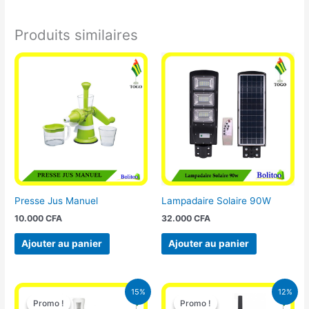
Produits similaires
Presse Jus Manuel
Lampadaire Solaire 90W
10.000
CFA
32.000
CFA
Ajouter au panier
Ajouter au panier
Le
Le
Le
Le
15%
12%
prix
prix
prix
prix
Promo !
Promo !
Promo !
Promo !