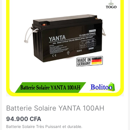
Solaire
YANTA
100AH
Batterie Solaire YANTA 100AH
94.900
CFA
Batterie Solaire Très Puissant et durable.