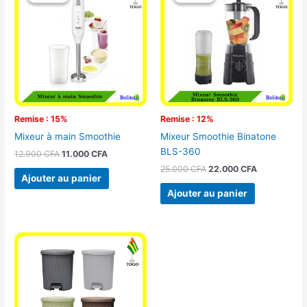
initial
actuel
initial
actuel
était :
est :
était :
est :
12.900 CFA.
11.000 CFA.
25.000 CFA.
22.000 CFA
Remise : 15%
Remise : 12%
Mixeur à main Smoothie
Mixeur Smoothie Binatone
BLS-360
12.900
CFA
11.000
CFA
25.000
CFA
22.000
CFA
Ajouter au panier
Ajouter au panier