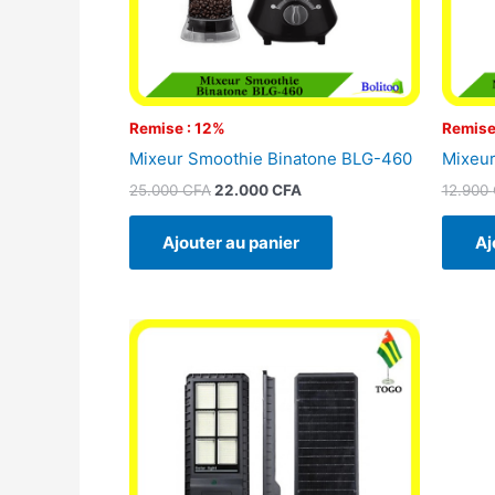
Remise : 12%
Remise
Mixeur Smoothie Binatone BLG-460
Mixeur
25.000
CFA
22.000
CFA
12.900
Ajouter au panier
Aj