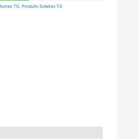
Autres TG
,
Produits Solaires TG
k
r
tsApp
inkedIn