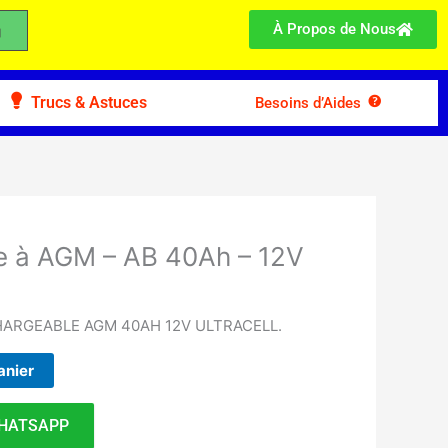
À Propos de Nous
Trucs & Astuces
Besoins d’Aides
re à AGM – AB 40Ah – 12V
HARGEABLE AGM 40AH 12V ULTRACELL.
anier
HATSAPP