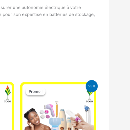
ssurer une autonomie électrique à votre
ue pour son expertise en batteries de stockage,
.
Le
Le
23%
prix
prix
Promo !
Promo !
initial
actuel
était :
est :
65.000 CFA.
49.900 CFA.