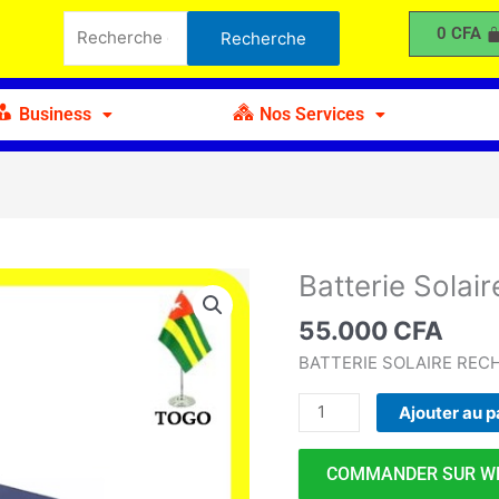
Solaire
Recherche
0
CFA
Recherche
à
pour :
AGM
-
Business
Nos Services
AB
40Ah
-
12V
Batterie Solai
quantité
de
55.000
CFA
Batterie
Solaire
BATTERIE SOLAIRE REC
à
Ajouter au p
AGM
-
AB
COMMANDER SUR W
40Ah