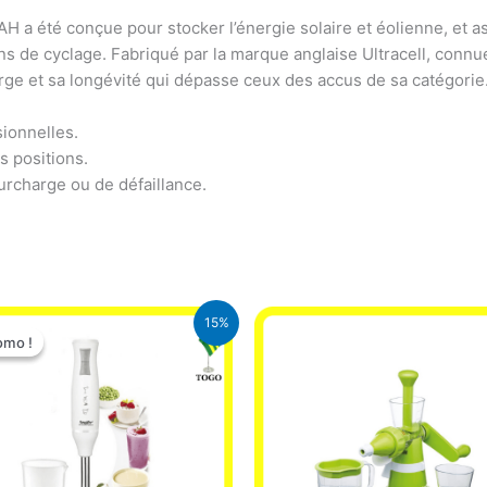
H a été conçue pour stocker l’énergie solaire et éolienne, et a
ions de cyclage. Fabriqué par la marque anglaise Ultracell, conn
rge et sa longévité qui dépasse ceux des accus de sa catégorie
sionnelles.
es positions.
urcharge ou de défaillance.
Le
Le
15%
prix
prix
omo !
omo !
initial
actuel
était :
est :
12.900 CFA.
11.000 CFA.