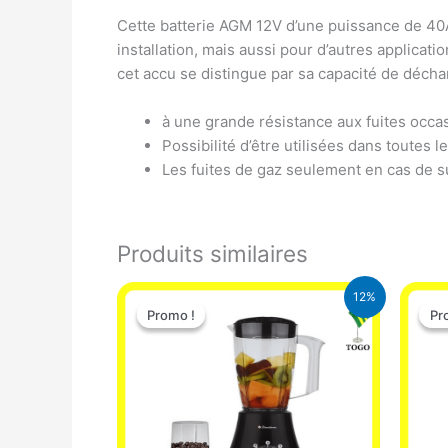
Cette batterie AGM 12V d’une puissance de 40A
installation, mais aussi pour d’autres applicat
cet accu se distingue par sa capacité de décha
à une grande résistance aux fuites occa
Possibilité d’être utilisées dans toutes l
Les fuites de gaz seulement en cas de s
Produits similaires
Le
Le
12%
prix
prix
Promo !
Promo !
Pr
Pr
initial
actuel
était :
est :
25.000 CFA.
22.000 CFA.