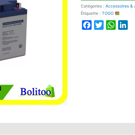
-
Catégories :
Accessoires & 
12V
Étiquette :
TOGO
Faceboo
Twitte
Wha
L