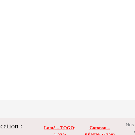
cation :
Nos 
Lomé – TOGO
:
Cotonou –