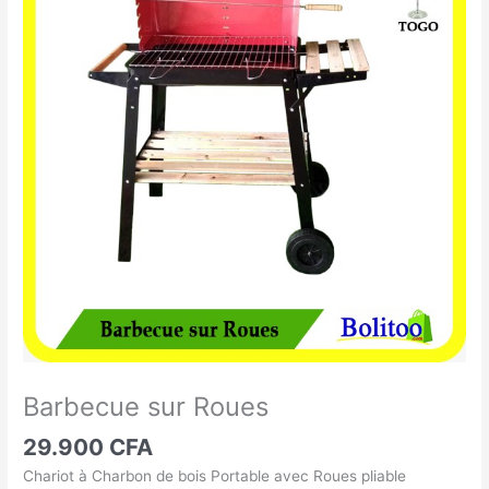
sur
Roues
Barbecue sur Roues
29.900
CFA
Chariot à Charbon de bois Portable avec Roues pliable