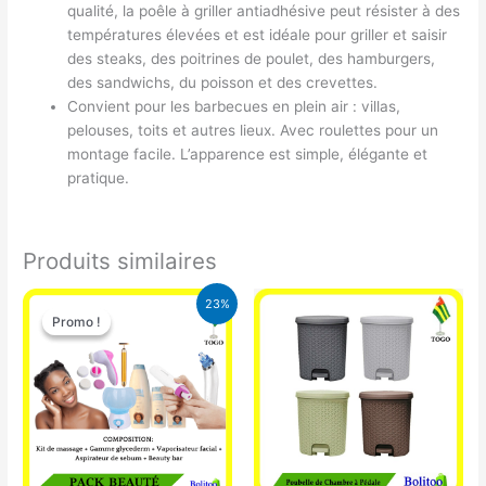
qualité, la poêle à griller antiadhésive peut résister à des
températures élevées et est idéale pour griller et saisir
des steaks, des poitrines de poulet, des hamburgers,
des sandwichs, du poisson et des crevettes.
Convient pour les barbecues en plein air : villas,
pelouses, toits et autres lieux. Avec roulettes pour un
montage facile. L’apparence est simple, élégante et
pratique.
Produits similaires
Le
Le
23%
prix
prix
Promo !
Promo !
initial
actuel
était :
est :
65.000 CFA.
49.900 CFA.