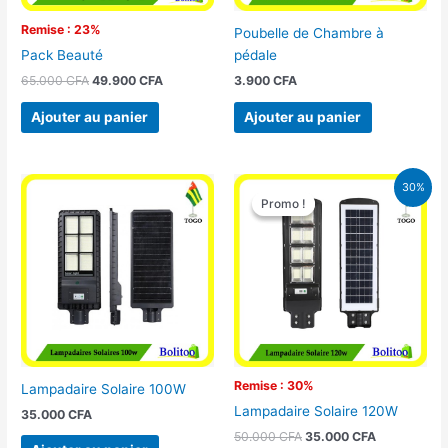
Remise : 23%
Poubelle de Chambre à
pédale
Pack Beauté
3.900
CFA
65.000
CFA
49.900
CFA
Ajouter au panier
Ajouter au panier
Le
Le
30%
prix
prix
Promo !
Promo !
initial
actuel
était :
est :
50.000 CFA.
35.000 CFA
Remise : 30%
Lampadaire Solaire 100W
Lampadaire Solaire 120W
35.000
CFA
50.000
CFA
35.000
CFA