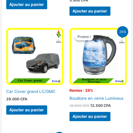
3.900
CFA
Ajouter au panier
Ajouter au panier
Le
Le
26%
prix
prix
Promo !
Promo !
initial
actuel
était :
est :
16.900 CFA.
12.500 CFA.
Remise : 26%
Car Cover grand LC/GMC
Bouilloire en verre Lumineux
29.000
CFA
16.900
CFA
12.500
CFA
Ajouter au panier
Ajouter au panier