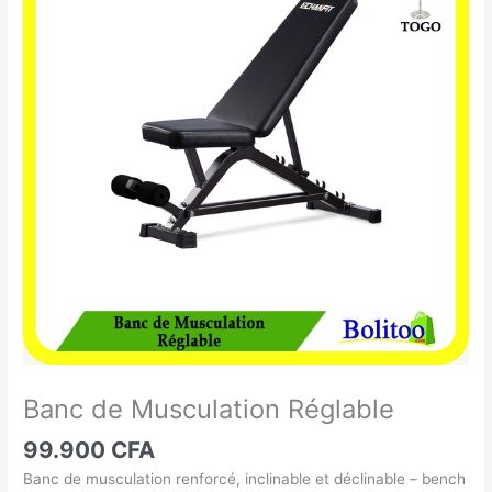
de
Musculation
Réglable
Banc de Musculation Réglable
99.900
CFA
Banc de musculation renforcé, inclinable et déclinable – bench