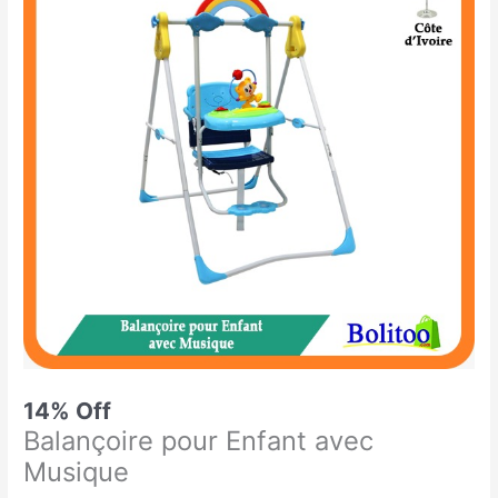
était :
est :
pour
69.900 CFA.
60.000 CFA.
Enfant
avec
Musique
14% Off
Balançoire pour Enfant avec
Musique