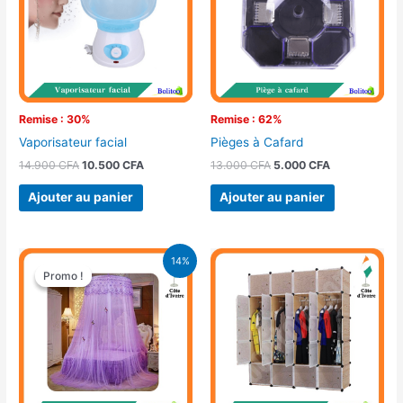
Remise : 30%
Remise : 62%
Vaporisateur facial
Pièges à Cafard
14.900
CFA
10.500
CFA
13.000
CFA
5.000
CFA
Ajouter au panier
Ajouter au panier
Le
Le
14%
prix
prix
Promo !
Promo !
initial
actuel
était :
est :
16.900 CFA.
14.500 CFA.