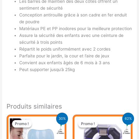
Les barres de maintien des deux côtés offrent un
sentiment de sécurité
Conception antirouille grâce à son cadre en fer enduit
de poudre
Matériaux PE et PP inodores pour la meilleure protection
Assure la sécurité des enfants avec une ceinture de
sécurité à trois points
Répartit le poids uniformément avec 2 cordes
Parfaite pour le jardin, la cour et l’aire de jeux
Convient aux enfants âgés de 6 mois à 3 ans
Peut supporter jusqu’à 25kg
Produits similaires
Le
Le
Le
Le
30%
62%
prix
prix
prix
prix
Promo !
Promo !
Promo !
Promo !
initial
actuel
initial
actuel
était :
est :
était :
est :
14.900 CFA.
10.500 CFA.
13.000 CFA.
5.000 CFA.