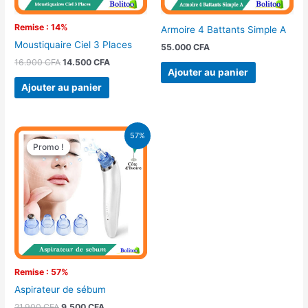
Remise : 14%
Armoire 4 Battants Simple A
Moustiquaire Ciel 3 Places
55.000
CFA
16.900
CFA
14.500
CFA
Ajouter au panier
Ajouter au panier
Le
Le
57%
prix
prix
Promo !
Promo !
initial
actuel
était :
est :
21.900 CFA.
9.500 CFA.
Remise : 57%
Aspirateur de sébum
21.900
CFA
9.500
CFA