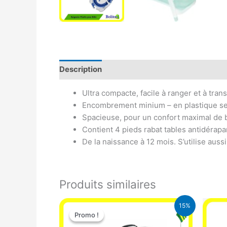
Description
Avis (0)
Ultra compacte, facile à ranger et à tran
Encombrement minium – en plastique semi
Spacieuse, pour un confort maximal de b
Contient 4 pieds rabat tables antidérapan
De la naissance à 12 mois. S’utilise aussi
Produits similaires
Le
Le
15%
prix
prix
Promo !
Promo !
initial
actuel