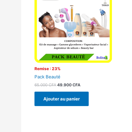
était :
est :
65.000 CFA.
49.900 CFA.
Remise : 23%
Pack Beauté
65.000
CFA
49.900
CFA
Ajouter au panier