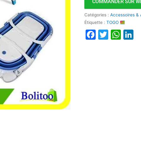
COMMANDER SUR W
Catégories :
Accessoires & 
Étiquette :
TOGO
Faceboo
Twitte
Wha
L