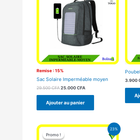
était :
est :
29.500 CFA.
25.000 CFA.
Remise : 15%
Poubel
Sac Solaire Imperméable moyen
3.900
29.500
CFA
25.000
CFA
Aj
Ajouter au panier
Le
Le
23%
prix
prix
Promo !
Promo !
initial
actuel