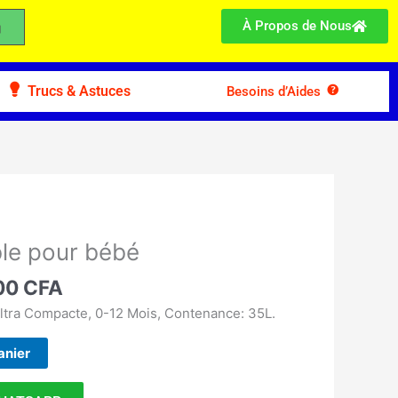
À Propos de Nous
Trucs & Astuces
Besoins d’Aides
Le
prix
ble pour bébé
l
actuel
:
00
CFA
est :
00 CFA.
14.000 CFA.
Ultra Compacte, 0-12 Mois, Contenance: 35L.
anier