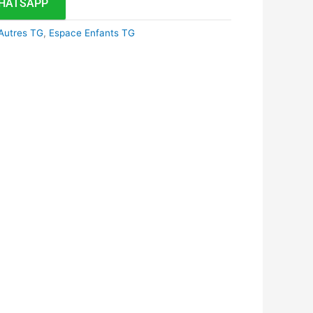
HATSAPP
Autres TG
,
Espace Enfants TG
k
r
tsApp
inkedIn