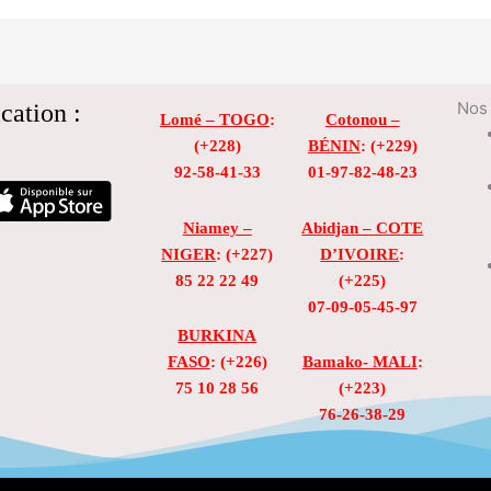
cation :
Nos 
Lomé – TOGO
:
Cotonou –
(+228)
BÉNIN
: (+229)
92-58-41-33
01-97-82-48-23
Niamey –
Abidjan – COTE
NIGER
: (+227)
D’IVOIRE
:
85 22 22 49
(+225)
07-09-05-45-97
BURKINA
FASO
: (+226)
Bamako- MALI
:
75 10 28 56
(+223)
76-26-38-29