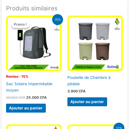
Produits similaires
Le
Le
15%
prix
prix
Promo !
Promo !
initial
actuel
était :
est :
29.500 CFA.
25.000 CFA.
Remise : 15%
Poubelle de Chambre à
pédale
Sac Solaire Imperméable
moyen
3.900
CFA
29.500
CFA
25.000
CFA
Ajouter au panier
Ajouter au panier
Le
Le
12%