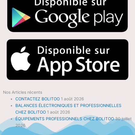
Nos Articles récents
CONTACTEZ BOLITOO
1 août 2026
BALANCES ÉLECTRONIQUES ET PROFESSIONNELLES
CHEZ BOLITOO
1 août 2026
ÉQUIPEMENTS PROFESSIONNELS CHEZ BOLITOO
30 juillet
2026