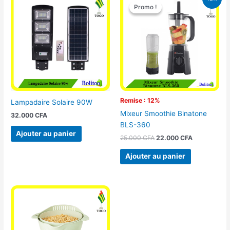
prix
prix
Promo !
Promo !
initial
actuel
était :
est :
25.000 CFA.
22.000 CFA
Remise : 12%
Lampadaire Solaire 90W
Mixeur Smoothie Binatone
32.000
CFA
BLS-360
Ajouter au panier
25.000
CFA
22.000
CFA
Ajouter au panier