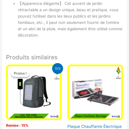
【Apparence élégante】 Cet auvent de jardin
rétractable a un design unique, beau et pratique, vous
pouvez l’utiliser dans les lieux publics et les jardins
familiaux, etc., il peut non seulement fournir de l’ombre
et un abri de la pluie, mais également être utilisé comme
décoration.
Produits similaires
Le
Le
15%
prix
prix
Promo !
Promo !
initial
actuel
était :
est :
29.500 CFA.
25.000 CFA.
Remise : 15%
Plaque Chauffante Électrique