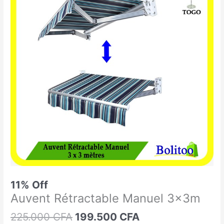
était :
est :
Rétractable
225.000 CFA.
199.500 CFA.
Manuel
3x3m
11% Off
Auvent Rétractable Manuel 3x3m
225.000
CFA
199.500
CFA