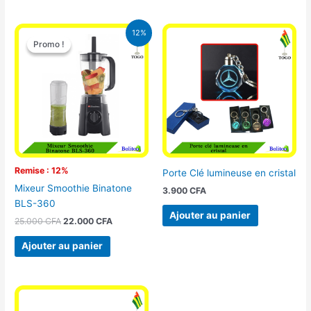
Le
Le
12%
prix
prix
Promo !
Promo !
initial
actuel
était :
est :
25.000 CFA.
22.000 CFA.
Remise : 12%
Porte Clé lumineuse en cristal
Mixeur Smoothie Binatone
3.900
CFA
BLS-360
Ajouter au panier
25.000
CFA
22.000
CFA
Ajouter au panier