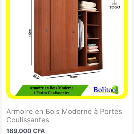
en
Bois
Moderne
à
Portes
Coulissantes
Armoire en Bois Moderne à Portes
Coulissantes
189.000
CFA