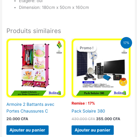
Étagère: oui
Dimension: 180cm x 50cm x 160cm
Produits similaires
Le
Le
17%
prix
prix
Promo !
Promo !
initial
actuel
était :
est :
430.000 CFA.
355.000 
Remise : 17%
Armoire 2 Battants avec
Portes Chaussures C
Pack Solaire 380
20.000
CFA
430.000
CFA
355.000
CFA
Ajouter au panier
Ajouter au panier