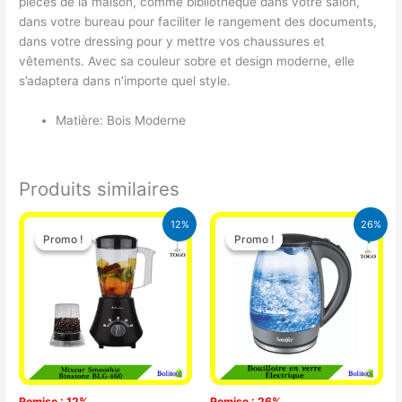
pièces de la maison, comme bibliothèque dans votre salon,
dans votre bureau pour faciliter le rangement des documents,
dans votre dressing pour y mettre vos chaussures et
vêtements. Avec sa couleur sobre et design moderne, elle
s’adaptera dans n’importe quel style.
Matière: Bois Moderne
Produits similaires
Le
Le
Le
Le
12%
26%
prix
prix
prix
prix
Promo !
Promo !
Promo !
Promo !
initial
actuel
initial
actuel
était :
est :
était :
est :
25.000 CFA.
22.000 CFA.
16.900 CFA.
12.500 CFA.
Remise : 12%
Remise : 26%