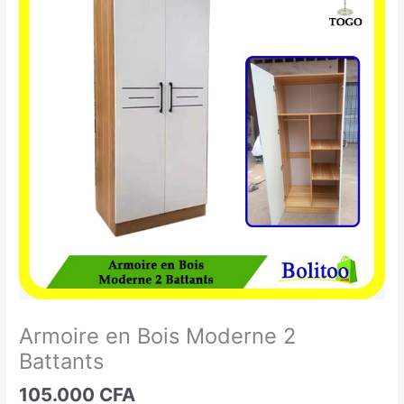
en
Bois
Moderne
2
Battants
Armoire en Bois Moderne 2
Battants
105.000
CFA