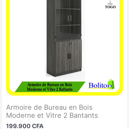
de
Bureau
en
Bois
Moderne
et
Vitre
2
Bantants
Armoire de Bureau en Bois
Moderne et Vitre 2 Bantants
199.900
CFA