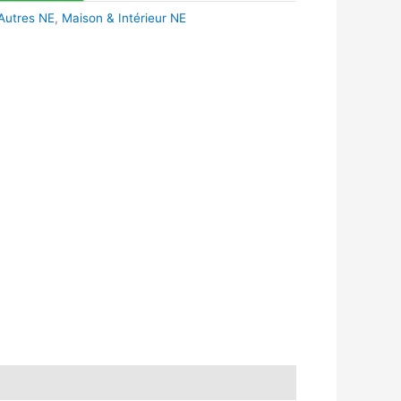
Autres NE
,
Maison & Intérieur NE
k
r
tsApp
inkedIn