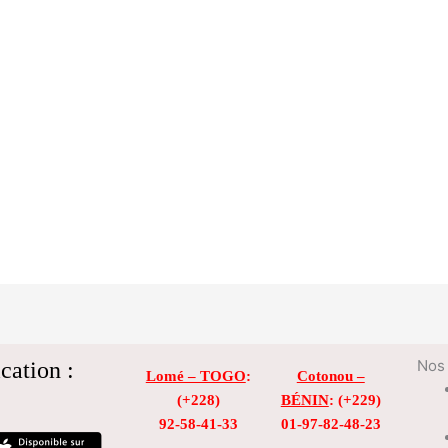
cation :
Nos 
Lomé – TOGO
:
Cotonou –
(+228)
BÉNIN
: (+229)
92-58-41-33
01-97-82-48-23