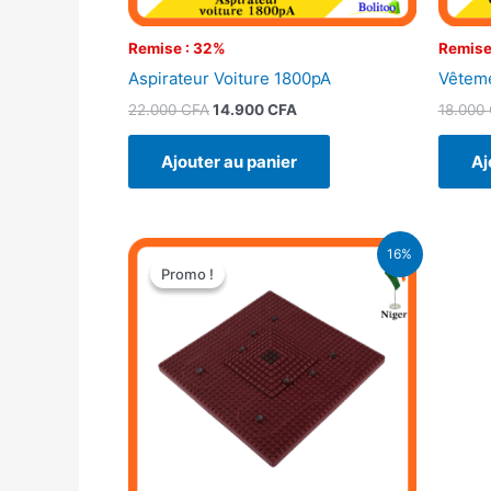
Remise : 32%
Remise
Aspirateur Voiture 1800pA
Vêteme
22.000
CFA
14.900
CFA
18.000
Ajouter au panier
Aj
Le
Le
16%
prix
prix
Promo !
Promo !
initial
actuel
était :
est :
7.000 CFA.
5.900 CFA.