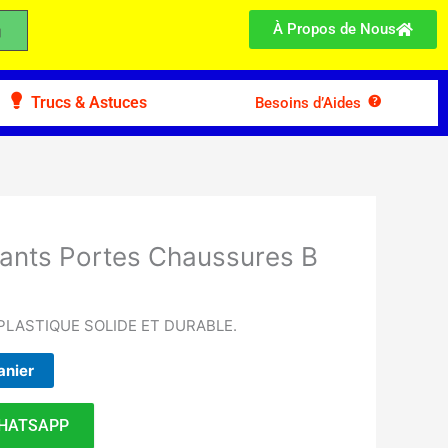
À Propos de Nous
Trucs & Astuces
Besoins d’Aides
tants Portes Chaussures B
LASTIQUE SOLIDE ET DURABLE.
anier
HATSAPP