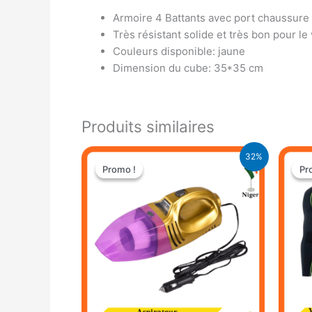
Armoire 4 Battants avec port chaussure
Très résistant solide et très bon pour l
Couleurs disponible: jaune
Dimension du cube: 35*35 cm
Produits similaires
Le
Le
32%
prix
prix
Promo !
Promo !
Pr
Pr
initial
actuel
était :
est :
22.000 CFA.
14.900 CFA.