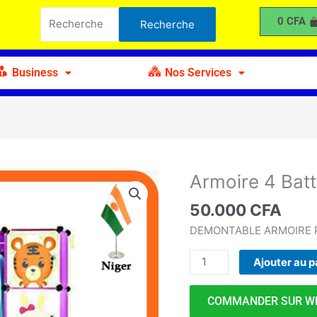
4
Recherche
0
CFA
Recherche
Battants
pour :
Portes
Chaussures
Business
Nos Services
B
Armoire 4 Bat
quantité
de
50.000
CFA
Armoire
4
DEMONTABLE ARMOIRE P
Battants
Ajouter au p
Portes
Chaussures
B
COMMANDER SUR W