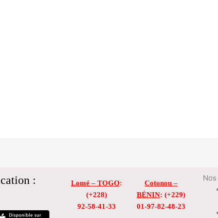
cation :
Nos 
Lomé – TOGO
:
Cotonou –
(+228)
BÉNIN
: (+229)
92-58-41-33
01-97-82-48-23