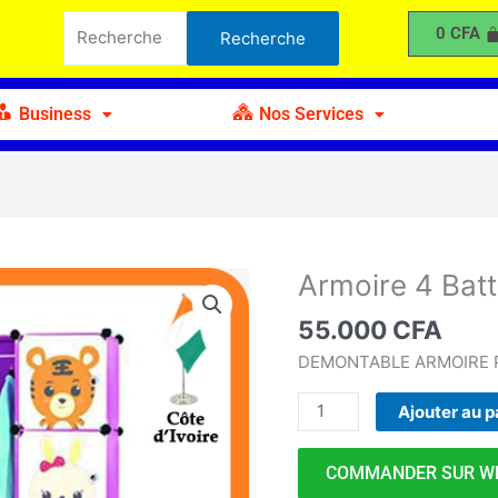
4
Recherche
0
CFA
Recherche
Battants
pour :
Portes
Chaussures
Business
Nos Services
B
Armoire 4 Bat
quantité
de
55.000
CFA
Armoire
4
DEMONTABLE ARMOIRE P
Battants
Ajouter au p
Portes
Chaussures
B
COMMANDER SUR W