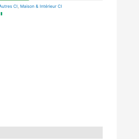
Autres CI
,
Maison & Intérieur CI
k
r
tsApp
inkedIn