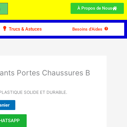
À Propos de Nous
Trucs & Astuces
Besoins d’Aides
tants Portes Chaussures B
LASTIQUE SOLIDE ET DURABLE.
anier
HATSAPP