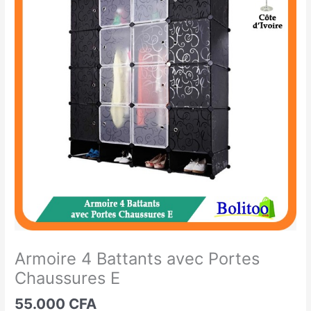
4
Battants
avec
Portes
Chaussures
E
Armoire 4 Battants avec Portes
Chaussures E
55.000
CFA