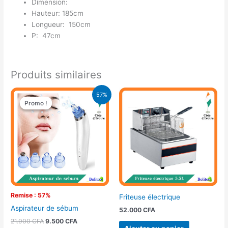
Dimension:
Hauteur: 185cm
Longueur: 150cm
P: 47cm
Produits similaires
Le
Le
57%
prix
prix
Promo !
Promo !
initial
actuel
était :
est :
21.900 CFA.
9.500 CFA.
Remise : 57%
Friteuse électrique
Aspirateur de sébum
52.000
CFA
21.900
CFA
9.500
CFA