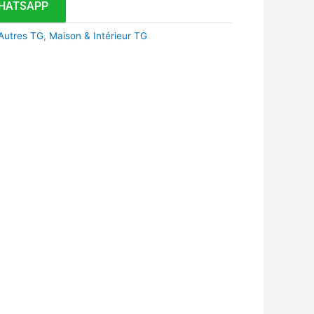
HATSAPP
Autres TG
,
Maison & Intérieur TG
k
r
tsApp
inkedIn