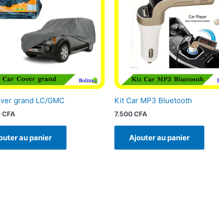
over grand LC/GMC
Kit Car MP3 Bluetooth
0
CFA
7.500
CFA
outer au panier
Ajouter au panier