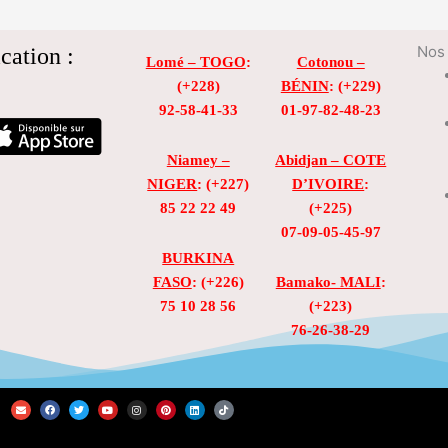
cation :
Nos 
Lomé – TOGO
:
Cotonou –
(+228)
BÉNIN
: (+229)
92-58-41-33
01-97-82-48-23
Niamey –
Abidjan – COTE
NIGER
: (+227)
D’IVOIRE
:
85 22 22 49
(+225)
07-09-05-45-97
BURKINA
FASO
: (+226)
Bamako- MALI
:
75 10 28 56
(+223)
76-26-38-29
E
F
T
Y
I
P
L
T
n
a
w
o
n
i
i
i
v
c
i
u
s
n
n
k
e
e
t
t
t
t
k
t
l
b
t
u
a
e
e
o