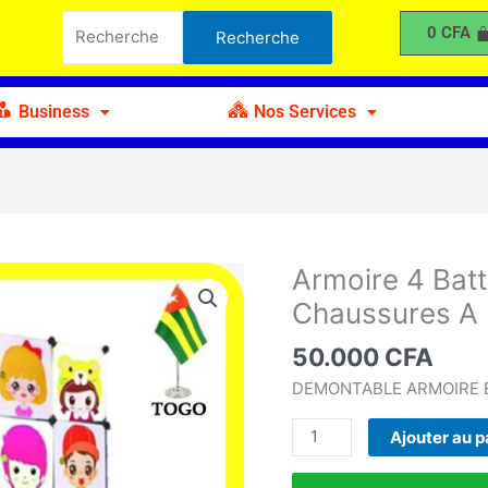
4
Recherche
0
CFA
Recherche
Battants
pour :
avec
Portes
Business
Nos Services
Chaussures
A
Armoire 4 Bat
quantité
de
Chaussures A
Armoire
4
50.000
CFA
Battants
DEMONTABLE ARMOIRE E
avec
Portes
Ajouter au p
Chaussures
A