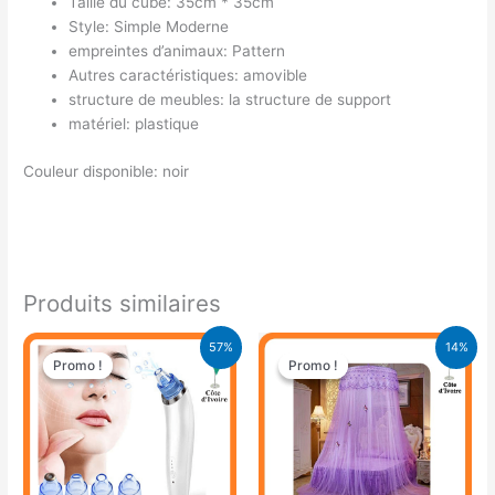
Taille du cube: 35cm * 35cm
Style: Simple Moderne
empreintes d’animaux: Pattern
Autres caractéristiques: amovible
structure de meubles: la structure de support
matériel: plastique
Couleur disponible: noir
Produits similaires
Le
Le
Le
Le
57%
14%
prix
prix
prix
prix
Promo !
Promo !
Promo !
Promo !
initial
actuel
initial
actuel
était :
est :
était :
est :
21.900 CFA.
9.500 CFA.
16.900 CFA.
14.500 CFA.