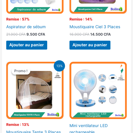
Remise : 57%
Remise : 14%
Aspirateur de sébum
Moustiquaire Ciel 3 Places
21.900
CFA
9.500
CFA
16.900
CFA
14.500
CFA
Ajouter au panier
Ajouter au panier
Le
Le
13%
prix
prix
Promo !
Promo !
initial
actuel
était :
est :
17.900 CFA.
15.500 CFA.
Remise : 13%
Mini ventilateur LED
rechargeable
Moustiquaire Tente 3 Places