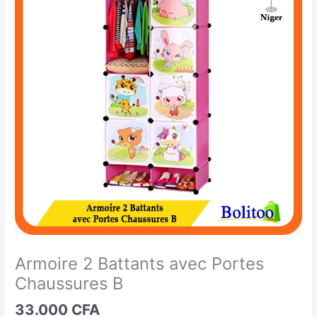
2
Battants
avec
Portes
Chaussures
B
Armoire 2 Battants avec Portes
Chaussures B
33.000
CFA