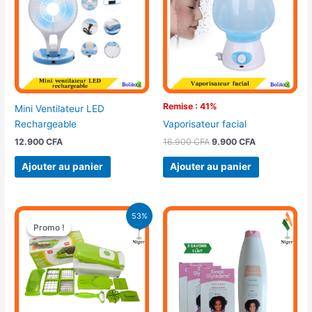
16.900 CFA.
9.900 CFA.
Remise : 41%
Mini Ventilateur LED
Rechargeable
Vaporisateur facial
12.900
CFA
16.900
CFA
9.900
CFA
Ajouter au panier
Ajouter au panier
Le
Le
53%
prix
prix
Promo !
Promo !
initial
actuel
était :
est :
15.000 CFA.
7.000 CFA.