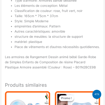
Type d’armoire: Armoires bande dessinée
Les éléments de conception: Métal
Classification de couleur: rose, fruit vert, noir
Taille: 165cm * 75cm * 37cm
Style: Simple Moderne
empreintes d’animaux: Pattern
Autres caractéristiques: amovible
structure de meubles: la structure de support
matériel: plastique
Place de vêtements et d’autres nécessités quotidiennes.
Les armoires de Rangement Dessin animé bébé Garde-Robe
de Simples Enfants de Composition de résine Placard
Plastique Armoire assemblé (Couleur : Rose) – B01N2BCE9B
Produits similaires
Le
Le
41%
prix
prix
Promo !
Promo !
initial
actuel
était :
est :