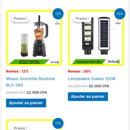
Le
Le
Le
Le
12%
30%
prix
prix
prix
prix
Promo !
Promo !
Promo !
Promo !
initial
actuel
initial
actuel
était :
est :
était :
est :
25.000 CFA.
22.000 CFA.
50.000 CFA.
35.000 CFA
Remise : 12%
Remise : 30%
Mixeur Smoothie Binatone
Lampadaire Solaire 120W
BLS-360
50.000
CFA
35.000
CFA
25.000
CFA
22.000
CFA
Ajouter au panier
Ajouter au panier
Le
Le
17%
prix
prix
Promo !
Promo !