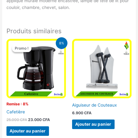
applique murale moderne encastrée, lampe de tête de lit pour
couloir, chambre, chevet, salon.
Produits similaires
Le
Le
8%
prix
prix
Promo !
Promo !
initial
actuel
était :
est :
25.000 CFA.
23.000 CFA.
Remise : 8%
Aiguiseur de Couteaux
Cafetière
6.900
CFA
25.000
CFA
23.000
CFA
Ajouter au panier
Ajouter au panier