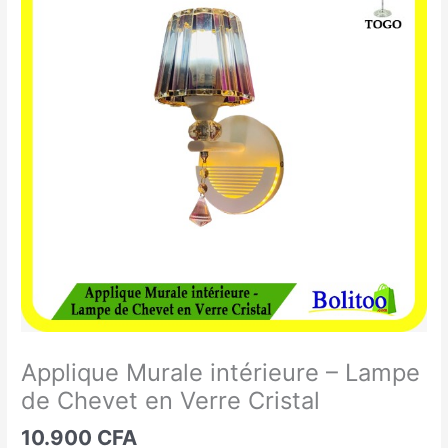
Murale
intérieure
-
Lampe
de
Chevet
en
Verre
Cristal
Applique Murale intérieure – Lampe
de Chevet en Verre Cristal
10.900
CFA