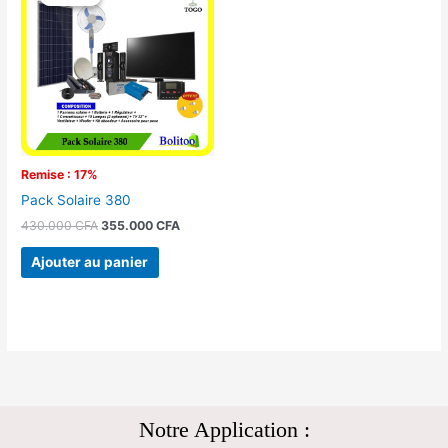
initial
actuel
était :
est :
430.000 CFA.
355.000 CFA.
Remise : 17%
Pack Solaire 380
430.000
CFA
355.000
CFA
Ajouter au panier
Notre Application :