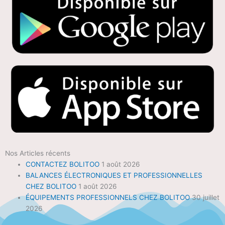
Nos Articles récents
CONTACTEZ BOLITOO
1 août 2026
BALANCES ÉLECTRONIQUES ET PROFESSIONNELLES
CHEZ BOLITOO
1 août 2026
ÉQUIPEMENTS PROFESSIONNELS CHEZ BOLITOO
30 juillet
2026