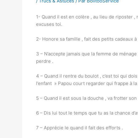
/
Trucs & Astuces
/ Par
BolitooService
1- Quand il est en colère , au lieu de riposter ,
excuses toi.
2- Honore sa famille , fait des petits cadeaux à
3 – N’accepte jamais que la femme de ménage fas
perdre .
4 – Quand il rentre du boulot , c’est toi qui doi
l’enfant » Papou court regarder qui frappe à la p
5 – Quand il est sous la douche , va frotter son
6 – Dis lui tout le temps que tu as la chance d
7 – Apprécie le quand il fait des efforts .