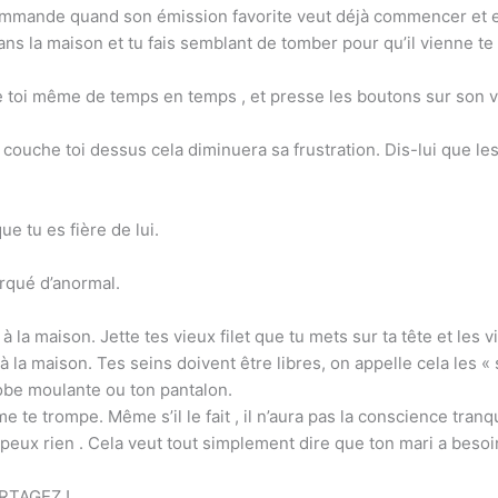
ommande quand son émission favorite veut déjà commencer et exi
ns la maison et tu fais semblant de tomber pour qu’il vienne te 
ge toi même de temps en temps , et presse les boutons sur son v
couche toi dessus cela diminuera sa frustration. Dis-lui que le
ue tu es fière de lui.
arqué d’anormal.
 à la maison. Jette tes vieux filet que tu mets sur ta tête et l
la maison. Tes seins doivent être libres, on appelle cela les « se
robe moulante ou ton pantalon.
mme te trompe. Même s’il le fait , il n’aura pas la conscience tran
j’y peux rien . Cela veut tout simplement dire que ton mari a bes
RTAGEZ !