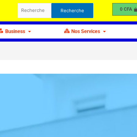
Recherche
0
CFA
Recherche
pour :
Business
Nos Services