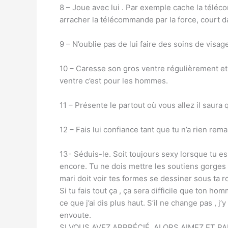
8 – Joue avec lui . Par exemple cache la téléc
arracher la télécommande par la force, court da
9 – N’oublie pas de lui faire des soins de visa
10 – Caresse son gros ventre régulièrement et 
ventre c’est pour les hommes.
11 – Présente le partout où vous allez il saura q
12 – Fais lui confiance tant que tu n’a rien rem
13- Séduis-le. Soit toujours sexy lorsque tu es
encore. Tu ne dois mettre les soutiens gorges à 
mari doit voir tes formes se dessiner sous ta 
Si tu fais tout ça , ça sera difficile que ton ho
ce que j’ai dis plus haut. S’il ne change pas , 
envoute.
SI VOUS AVEZ APPRÉCIÉ, ALORS AIMEZ ET PA