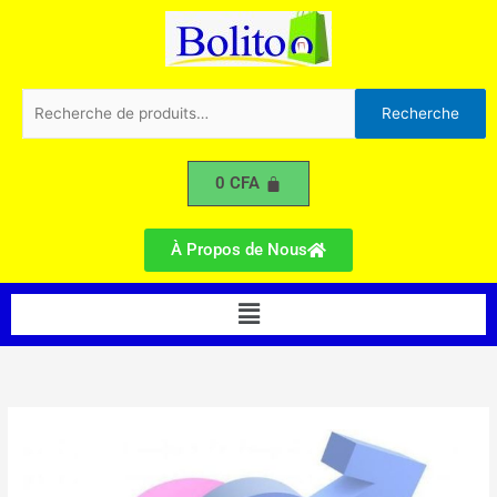
Aller
au
contenu
Recherche
Recherche
pour :
0
CFA
À Propos de Nous
Menu