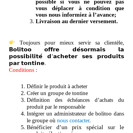
possible si vous ne pouvez pas
vous déplacer à condition que
vous nous informiez à l’avance;
Livraison au dernier versement.
Toujours pour mieux servir sa clientèle,
𝗕𝗼𝗹𝗶𝘁𝗼𝗼 𝗼𝗳𝗳𝗿𝗲 𝗱𝗲́𝘀𝗼𝗿𝗺𝗮𝗶𝘀 𝗹𝗮
𝗽𝗼𝘀𝘀𝗶𝗯𝗶𝗹𝗶𝘁𝗲́ 𝗱’𝗮𝗰𝗵𝗲𝘁𝗲𝗿 𝘀𝗲𝘀 𝗽𝗿𝗼𝗱𝘂𝗶𝘁𝘀
𝗽𝗮𝗿 𝘁𝗼𝗻𝘁𝗶𝗻𝗲.
Conditions
:
Définir le produit à acheter
Créer un groupe de tontine
Définition des échéances d’achats du
produit par le responsable
Intégrer un administrateur de bolitoo dans
le groupe où
nous contacter
.
Bénéficier d’un prix spécial sur le