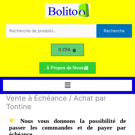
Aller
au
contenu
Recherche
Recherche
pour :
0
CFA
À Propos de Nous
Menu
Vente à Échéance / Achat par
Tontine
Nous vous donnons la possibilité de
passer les commandes et de payer par
échéance.