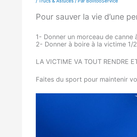
/
Trucs & Astuces
/ Par
BolitooService
Pour sauver la vie d’une p
1- Donner un morceau de canne à 
2- Donner à boire à la victime 1/2
LA VICTIME VA TOUT RENDRE ET
Faites du sport pour maintenir vo