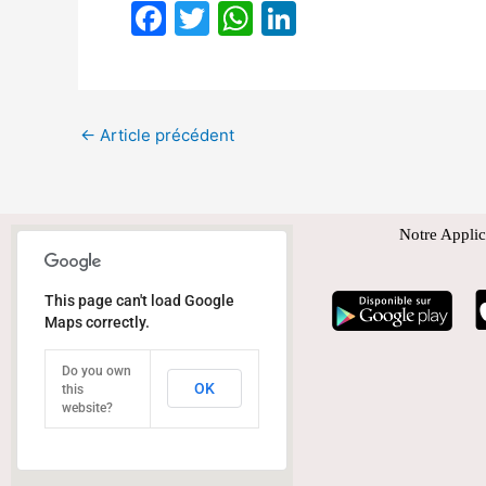
F
T
W
Li
a
w
h
n
c
itt
at
k
e
er
s
e
←
Article précédent
b
A
dI
o
p
n
o
p
Notre Applic
k
This page can't load Google
Maps correctly.
Do you own
OK
this
website?