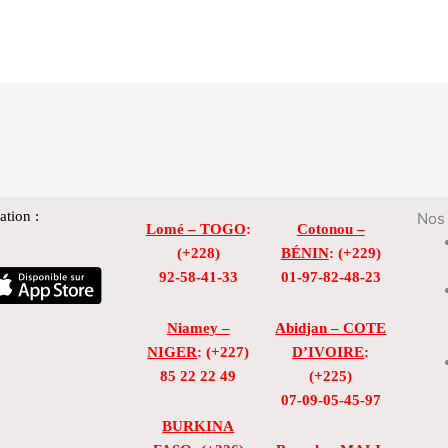
ation :
Nos 
Lomé – TOGO
:
Cotonou –
(+228)
BÉNIN
: (+229)
92-58-41-33
01-97-82-48-23
Niamey –
Abidjan – COTE
NIGER
: (+227)
D’IVOIRE
:
85 22 22 49
(+225)
07-09-05-45-97
BURKINA