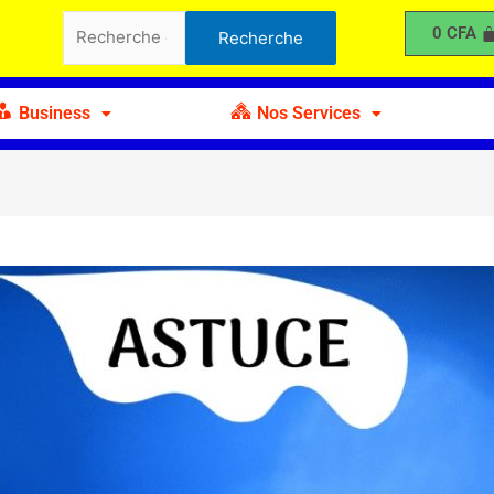
Recherche
0
CFA
Recherche
pour :
Business
Nos Services