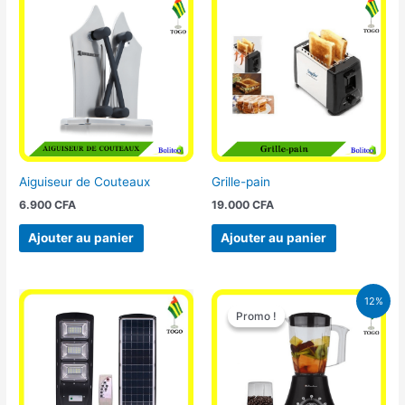
Aiguiseur de Couteaux
Grille-pain
6.900
CFA
19.000
CFA
Ajouter au panier
Ajouter au panier
Le
Le
12%
prix
prix
Promo !
Promo !
initial
actuel
était :
est :
25.000 CFA.
22.000 CFA