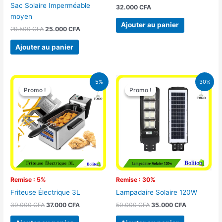
Sac Solaire Imperméable
32.000
CFA
moyen
Ajouter au panier
29.500
CFA
25.000
CFA
Ajouter au panier
Le
Le
Le
Le
5%
30%
prix
prix
prix
prix
Promo !
Promo !
Promo !
Promo !
initial
actuel
initial
actuel
était :
est :
était :
est :
39.000 CFA.
37.000 CFA.
50.000 CFA.
35.000 CFA
Remise : 5%
Remise : 30%
Friteuse Électrique 3L
Lampadaire Solaire 120W
39.000
CFA
37.000
CFA
50.000
CFA
35.000
CFA