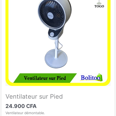
sur
Pied
Ventilateur sur Pied
24.900
CFA
Ventilateur démontable.