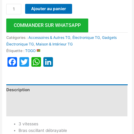
Ajouter au panier
COMMANDER SUR WHATSAPP
Catégories :
Accessoires & Autres TG
,
Électronique TG
,
Gadgets
Électronique TG
,
Maison & Intérieur TG
Étiquette :
TOGO
Facebook
Twitter
WhatsApp
LinkedIn
Description
Informations complémentaires
Avis (0)
3 vitesses
Bras oscillant débrayable