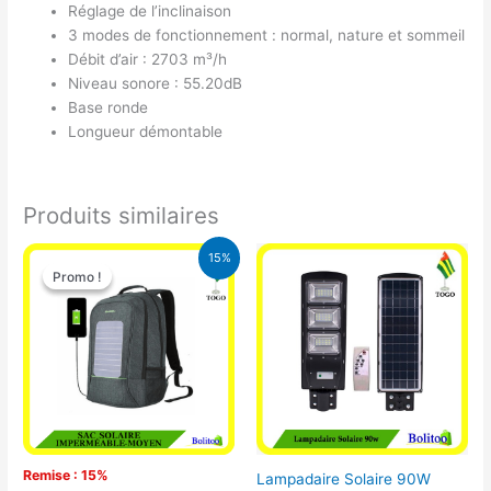
Réglage de l’inclinaison
3 modes de fonctionnement : normal, nature et sommeil
Débit d’air : 2703 m³/h
Niveau sonore : 55.20dB
Base ronde
Longueur démontable
Produits similaires
Le
Le
15%
prix
prix
Promo !
Promo !
initial
actuel
était :
est :
29.500 CFA.
25.000 CFA.
Remise : 15%
Lampadaire Solaire 90W