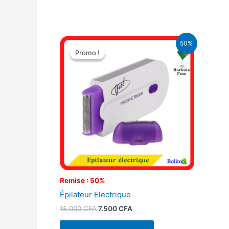
Le
Le
50%
prix
prix
Promo !
Promo !
initial
actuel
était :
est :
15.000 CFA.
7.500 CFA.
Remise : 50%
Épilateur Electrique
15.000
CFA
7.500
CFA