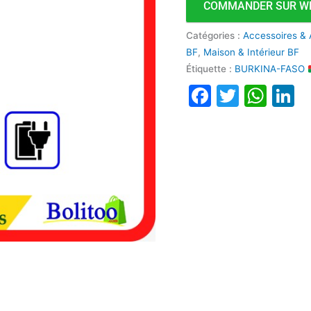
COMMANDER SUR W
Catégories :
Accessoires & 
BF
,
Maison & Intérieur BF
Étiquette :
BURKINA-FASO
Faceboo
Twitte
Wha
L