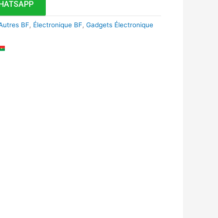
HATSAPP
Autres BF
,
Électronique BF
,
Gadgets Électronique
k
r
tsApp
inkedIn