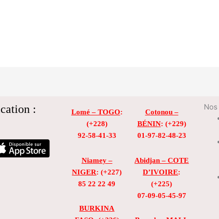
cation :
Nos 
Lomé – TOGO
:
Cotonou –
(+228)
BÉNIN
: (+229)
92-58-41-33
01-97-82-48-23
Niamey –
Abidjan – COTE
NIGER
: (+227)
D’IVOIRE
:
85 22 22 49
(+225)
07-09-05-45-97
BURKINA