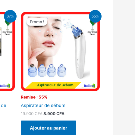
Le
Le
67%
55%
prix
prix
Promo !
Promo !
initial
actuel
était :
est :
.
19.900 CFA.
8.900 CFA.
Remise : 55%
 de
Aspirateur de sébum
19.900
CFA
8.900
CFA
Ajouter au panier