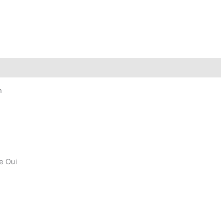
h
e Oui