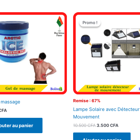
Le
Le
prix
prix
Promo !
Promo !
initial
actuel
était :
est :
10.500 CFA.
3.500 CFA
Remise : 67%
 massage
Lampe Solaire avec Détecteur
CFA
Mouvement
outer au panier
10.500
CFA
3.500
CFA