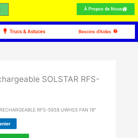
À Propos de Nous
Trucs & Astuces
Besoins d’Aides
echargeable SOLSTAR RFS-
RECHARGEABLE RFS-5938 UWHSS FAN 18″
anier