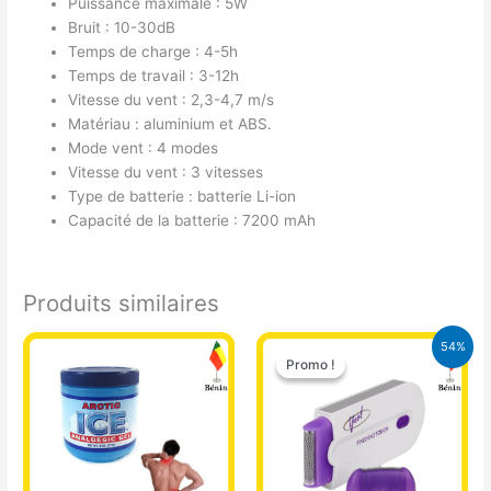
Puissance maximale : 5W
Bruit : 10-30dB
Temps de charge : 4-5h
Temps de travail : 3-12h
Vitesse du vent : 2,3-4,7 m/s
Matériau : aluminium et ABS.
Mode vent : 4 modes
Vitesse du vent : 3 vitesses
Type de batterie : batterie Li-ion
Capacité de la batterie : 7200 mAh
Produits similaires
Le
Le
54%
prix
prix
Promo !
Promo !
initial
actuel
était :
est :
14.000 CFA.
6.500 CFA.