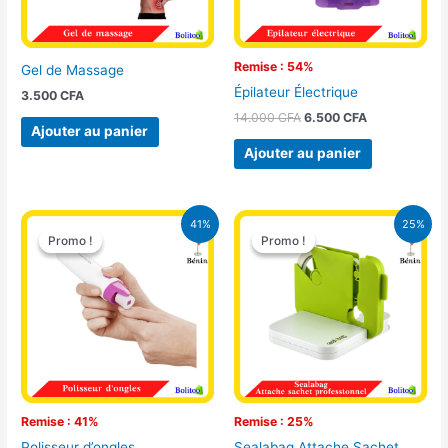
Remise : 54%
Gel de Massage
Épilateur Électrique
3.500
CFA
14.000
CFA
6.500
CFA
Ajouter au panier
Ajouter au panier
Le
Le
Le
Le
41%
25%
prix
prix
prix
prix
Promo !
Promo !
Promo !
Promo !
initial
actuel
initial
actuel
était :
est :
était :
est :
8.500 CFA.
5.000 CFA.
10.000 CFA.
7.500 CFA.
Remise : 41%
Remise : 25%
Polisseur d’ongles
Sealabag Attache Sachet