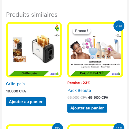
Produits similaires
Le
Le
23%
prix
prix
Promo !
Promo !
initial
actuel
était :
est :
65.000 CFA.
49.900 CFA
Remise : 23%
Grille-pain
Pack Beauté
19.000
CFA
65.000
CFA
49.900
CFA
Ajouter au panier
Ajouter au panier
Le
Le
Le
Le
15%
15%