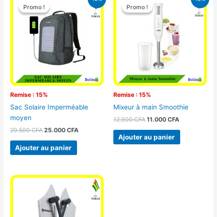
prix
prix
prix
prix
Promo !
Promo !
Promo !
Promo !
initial
actuel
initial
actuel
était :
est :
était :
est :
29.500 CFA.
25.000 CFA.
12.900 CFA.
11.000 CFA.
Remise : 15%
Remise : 15%
Sac Solaire Imperméable
Mixeur à main Smoothie
moyen
12.900
CFA
11.000
CFA
29.500
CFA
25.000
CFA
Ajouter au panier
Ajouter au panier