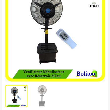
était :
est :
Nébulisateur
134.900 CFA.
125.900 CFA.
avec
Réservoir
d'Eau