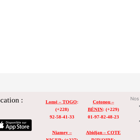
cation :
Nos 
Lomé – TOGO
:
Cotonou –
(+228)
BÉNIN
: (+229)
92-58-41-33
01-97-82-48-23
Niamey –
Abidjan – COTE
NIGER
: (+227)
D’IVOIRE
: