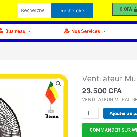
Mural
Recherche
0
CFA
Recherche
18"
pour :
Business
Nos Services
Ventilateur Mu
quantité
de
23.500
CFA
Ventilateur
Mural
VENTILATEUR MURAL G
18"
Ajouter au p
COMMANDER SUR W