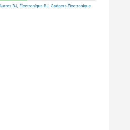
Autres BJ
,
Électronique BJ
,
Gadgets Électronique
k
r
tsApp
inkedIn