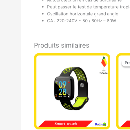
Peut passer le test de température trop
Oscillation horizontale grand angle
CA : 220-240V ~ 50 / 60Hz – 60W
Produits similaires
Pr
Pr