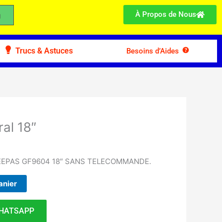
À Propos de Nous
Trucs & Astuces
Besoins d’Aides
ral 18″
EEPAS GF9604 18″ SANS TELECOMMANDE.
anier
HATSAPP