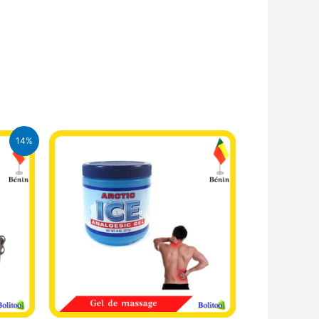
14%
FA.