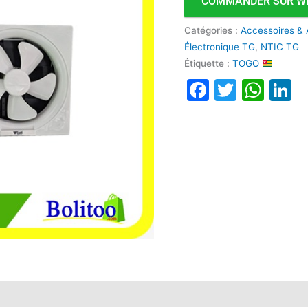
COMMANDER SUR W
Catégories :
Accessoires & 
Électronique TG
,
NTIC TG
Étiquette :
TOGO
Faceboo
Twitte
Wha
L