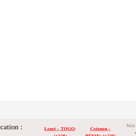
cation :
Nos 
Lomé – TOGO
:
Cotonou –