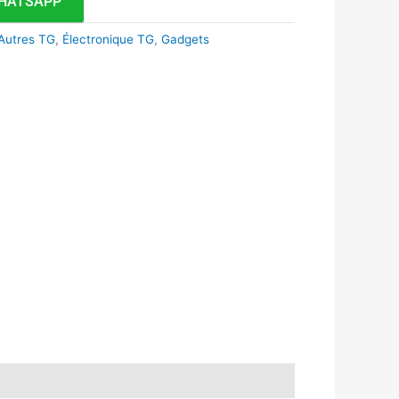
HATSAPP
Autres TG
,
Électronique TG
,
Gadgets
k
r
tsApp
inkedIn