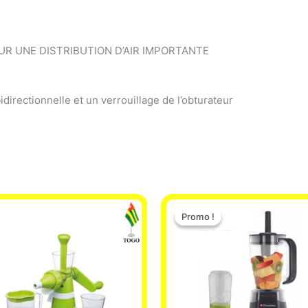
UR UNE DISTRIBUTION D’AIR IMPORTANTE
idirectionnelle et un verrouillage de l’obturateur
Le
Le
prix
prix
Promo !
Promo !
initial
actuel
était :
est :
25.000 CFA.
22.000 