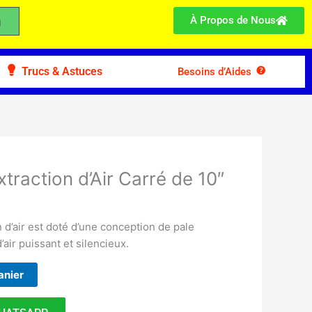
À Propos de Nous
Trucs & Astuces
Besoins d’Aides
xtraction d’Air Carré de 10″
n d’air est doté d’une conception de pale
air puissant et silencieux.
anier