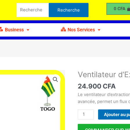
d'Extraction
Recherche
0
CFA
Recherche
d'Air
pour :
Carré
de
Business
Nos Services
10"
Ventilateur d’E
quantité
de
24.900
CFA
Ventilateur
d'Extraction
Le ventilateur d’extractio
d'Air
avancée, permet un flux d’
Carré
Ajouter au p
de
10"