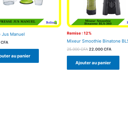
Remise : 12%
 Jus Manuel
Mixeur Smoothie Binatone B
0
CFA
25.000
CFA
22.000
CFA
outer au panier
Ajouter au panier