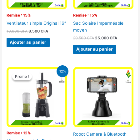
Remise : 15%
Remise : 15%
Ventilateur simple Original 16″
Sac Solaire Imperméable
moyen
10.000
CFA
8.500
CFA
29.500
CFA
25.000
CFA
Ajouter au panier
Ajouter au panier
Le
Le
12%
prix
prix
Promo !
Promo !
initial
actuel
était :
est :
25.000 CFA.
22.000 CFA.
Remise : 12%
Robot Camera à Bluetooth