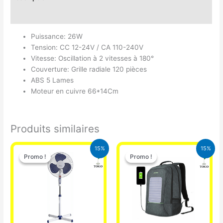
Avis (0)
Puissance: 26W
Tension: CC 12-24V / CA 110-240V
Vitesse: Oscillation à 2 vitesses à 180°
Couverture: Grille radiale 120 pièces
ABS 5 Lames
Moteur en cuivre 66*14Cm
Produits similaires
Le
Le
Le
Le
15%
15%
prix
prix
prix
prix
Promo !
Promo !
Promo !
Promo !
initial
actuel
initial
actuel
était :
est :
était :
est :
10.000 CFA.
8.500 CFA.
29.500 CFA.
25.000 CFA